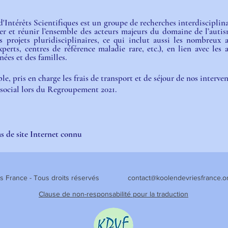
ntérêts Scientifiques est un groupe de recherches interdisciplina
r et réunir l’ensemble des acteurs majeurs du domaine de l’auti
es projets pluridisciplinaires, ce qui inclut aussi les nombreux a
erts, centres de référence maladie rare, etc.), en lien avec les a
ées et des familles.
ple, pris en charge les frais de transport et de séjour de nos interve
ocial lors du Regroupement 2021.
s de site Internet connu
Vries France - Tous droits réservés
contact@koolendevriesfrance.o
Clause de non-responsabilité pour la traduction