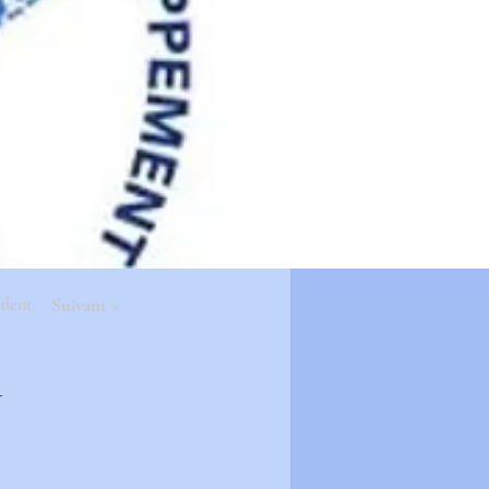
édent
Suivant >
u