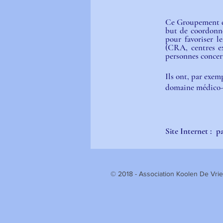
Ce Groupement d'I
but de coordonne
pour favoriser l
(CRA, centres exp
personnes concern
Ils ont, par exem
domaine médico-s
Site Internet :  
pa
© 2018 - Association Koolen De 