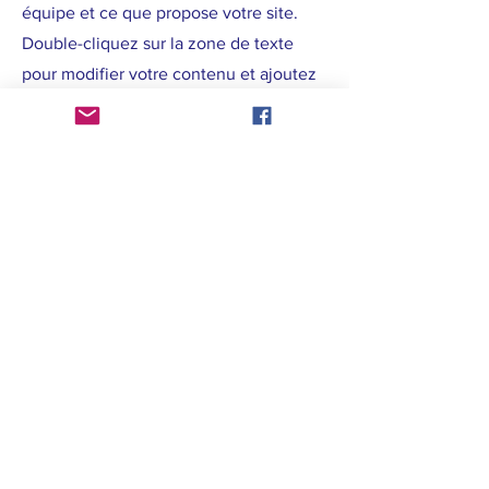
équipe et ce que propose votre site.
Double-cliquez sur la zone de texte
pour modifier votre contenu et ajoutez
les informations importantes à partager
avec vos visiteurs.
Si vous êtes une entreprise, racontez
comment vous avez commencé et
parlez de votre parcours professionnel.
Présentez vos valeurs, vos
engagements et ce qui vous différencie
des autres. Ajoutez une photo, une
galerie ou une vidéo pour plus
d'interaction.